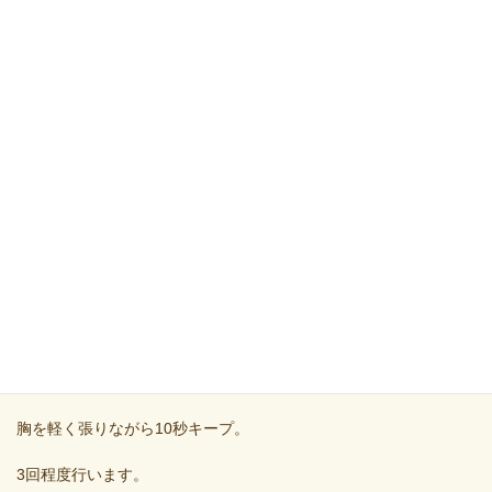
胸郭の動きを改善するために行います。
鼻から4秒吸い、
口から8秒かけてゆっくり吐きます。
3～5回繰り返してください。
首や肩の余分な力が抜けやすくなります。
③ 胸を開くストレッチ
両手を後ろで組みます。
胸を軽く張りながら10秒キープ。
3回程度行います。