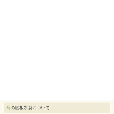
後頭部の痛み（大後頭神経痛）
こんにちは、 神戸市北区にあります 小国整骨院の小国です。 先
日、ご来院された女性の症状は、 耳の後ろから首にかけてズキン
と痛くて、耳の後ろを触るとピリッと痛みが走るそうです。 それ
でいて、奥深くではなくて表面の近くで痛 […]
足底筋膜炎
こんにちは、神戸市北区にあります小国整骨院の小国です。 先
日、高校へな入学を控えた女の子が足の痛みでご来院されまし
た。 彼女の悩みは、歩くときに、足の裏が痛いと言うものでした
足を見せてもらうと、立った時に足の指が地面か […]
肩の腱板断裂について