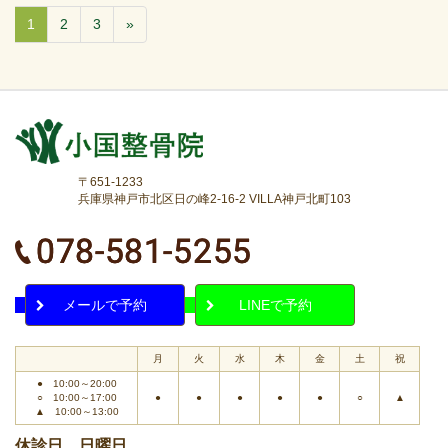
1
2
3
»
〒651-1233
兵庫県神戸市北区日の峰2-16-2 VILLA神戸北町103
メールで予約
LINEで予約
月
火
水
木
金
土
祝
● 10:00～20:00
○ 10:00～17:00
●
●
●
●
●
○
▲
▲ 10:00～13:00
休診日 日曜日