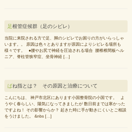
足根管症候群（足のシビレ）
当院に来院される方で足、脚のシビレでお困りの方がいらっしゃ
います。。 原因は色々とありますが原因によりシビレる場所も
様々です。 ●腰やお尻で神経を圧迫される場合 腰椎椎間板ヘル
ニア、脊柱管狭窄症、坐骨神経 […]
ばね指とは？ その原因と治療について
こんにちは、 神戸市北区にあります小国整骨院の小国です。 よ
うやく春らしい、陽気になってきましたが 数日前までは寒かった
ですよね！ その影響からか？ 起きた時に手が動きにくいとご相談
をうけました。 &nbs […]