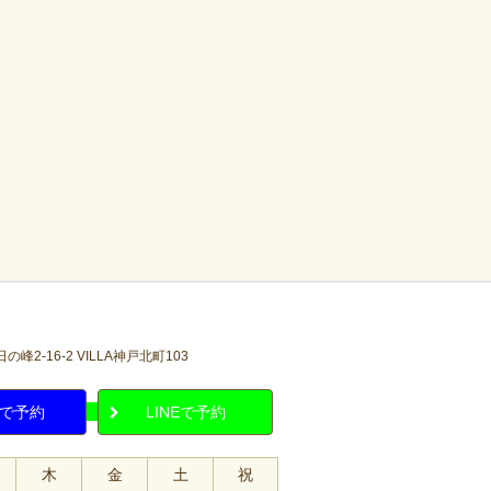
2-16-2 VILLA神戸北町103
で予約
LINEで予約
木
金
土
祝