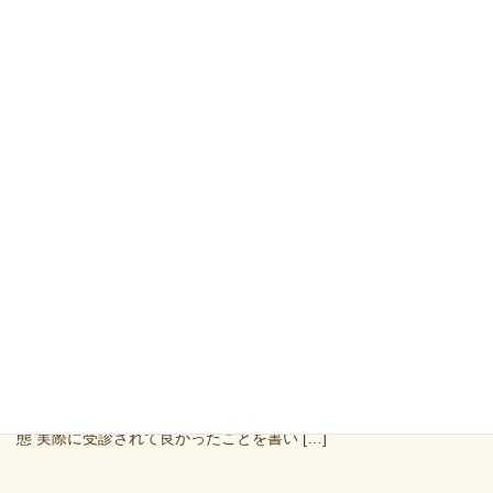
肩凝り、頭痛でお困りの50代女性
投稿: 2025年4月11日
何が決め手で当院を受診されましたか？(当院を選んだ理由など)
夫の紹介で一度行ってみたらと言うので どのような症状にお悩み
で当院を受診されましたか？ 最初は肩こり、頭痛で受診し 通院中
に左肘骨折で困っているのをずっとみて […]
左腰が痛い20代女性
投稿: 2025年4月11日
何が決め手で当院を受診されましたか？(当院を選んだ理由など)
お父さんの紹介 どのような症状にお悩みで当院を受診されました
か？ 左腰が痛くて前かがみにもなれず寝転がるのも痛みがある状
態 実際に受診されて良かったことを書い […]