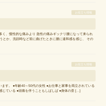
お役立ち情報
が多く、慢性的な痛みより 急性の痛みギックリ腰になって来られ
ようとか、洗顔時など前に曲げたときに腰に違和感を感じ、 その
お役立ち情報
ます。 ●年齢40～50代の女性 ●お仕事と家事を両立されている
じている ●頭痛を伴うこともしばしば ●身体の歪 […]