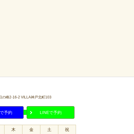
2-16-2 VILLA神戸北町103
で予約
LINEで予約
木
金
土
祝