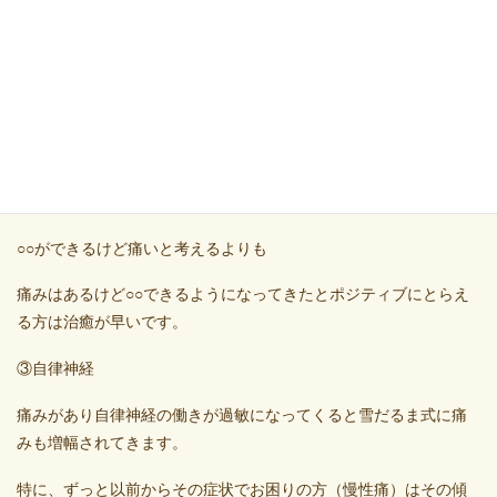
「自分の好きなことをしているときは痛みを感じてない」
スポーツの場面でも集中して骨折しているにもかかわらずプレイ
をしているなんてことがありますよね
これがヒントだと思います。
痛みにこだわりすぎないことが大切です。
○○ができるけど痛いと考えるよりも
痛みはあるけど○○できるようになってきたとポジティブにとらえ
る方は治癒が早いです。
③自律神経
痛みがあり自律神経の働きが過敏になってくると雪だるま式に痛
みも増幅されてきます。
特に、ずっと以前からその症状でお困りの方（慢性痛）はその傾