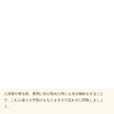
また、冷たいものを摂取しすぎると胃腸の働きが弱って水分や栄
養の吸収がうまくできなくなります。
下痢などを起こすと脱水症状をおこしやすいので、冷たいものは
程々にしましょう。
また、夏バテなど食事の量が減ると水分や塩分、栄養の摂取が少
なくなりますので
そういうときは消化がしやすく胃腸に負担が少ないものを食べま
しょう。
さらに、スポーツドリンクや経口補水液を補給すると良いでしょ
う。
入浴後や寝る前、夜間に目が覚めた時にも水分補給をすること
で、こむら返りの予防のもなりますので忘れずに摂取しましょ
う。