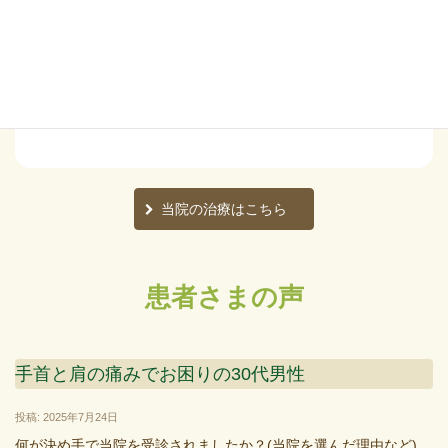
姿勢が悪く頭の位置が悪いと首や肩にこのようなストレスが
かかることをわかっていただけましたか？
そこで当院では、頭の位置が良い位置にくるように治療して
いきます
当院の治療はこちら
患者さまの声
手首と肩の痛みでお困りの30代男性
投稿: 2025年7月24日
何が決め手で当院を受診されましたか？(当院を選んだ理由など)