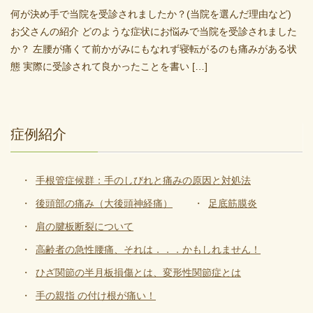
何が決め手で当院を受診されましたか？(当院を選んだ理由など)
お父さんの紹介 どのような症状にお悩みで当院を受診されました
か？ 左腰が痛くて前かがみにもなれず寝転がるのも痛みがある状
態 実際に受診されて良かったことを書い […]
症例紹介
手根管症候群：手のしびれと痛みの原因と対処法
後頭部の痛み（大後頭神経痛）
足底筋膜炎
肩の腱板断裂について
高齢者の急性腰痛、それは．．．かもしれません！
ひざ関節の半月板損傷とは、変形性関節症とは
手の親指 の付け根が痛い！