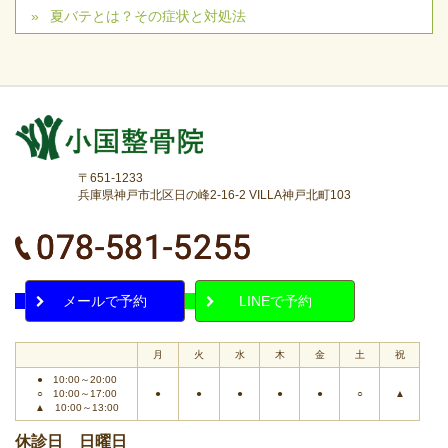
夏バテとは？その症状と対処法
〒651-1233
兵庫県神戸市北区日の峰2-16-2 VILLA神戸北町103
メールで予約
LINEで予約
月
火
水
木
金
土
祝
● 10:00～20:00
○ 10:00～17:00
●
●
●
●
●
○
▲
▲ 10:00～13:00
休診日 日曜日