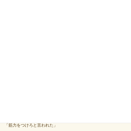
② 筋肉の硬さによる制限
太ももの前の筋肉の柔軟性低下により曲げられないもの
③ 筋肉同士の癒着によるもの
筋肉同士の癒着により筋肉の滑走が悪くなり関節が動き辛くな
る。
Q４．筋力をつけろと言われたけど…
病院で診てもらったら、
「筋力をつけろと言われた」