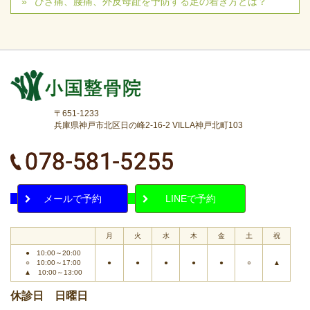
ひざ痛、腰痛、外反母趾を予防する足の着き方とは？
〒651-1233
兵庫県神戸市北区日の峰2-16-2 VILLA神戸北町103
メールで予約
LINEで予約
月
火
水
木
金
土
祝
● 10:00～20:00
○ 10:00～17:00
●
●
●
●
●
○
▲
▲ 10:00～13:00
休診日 日曜日