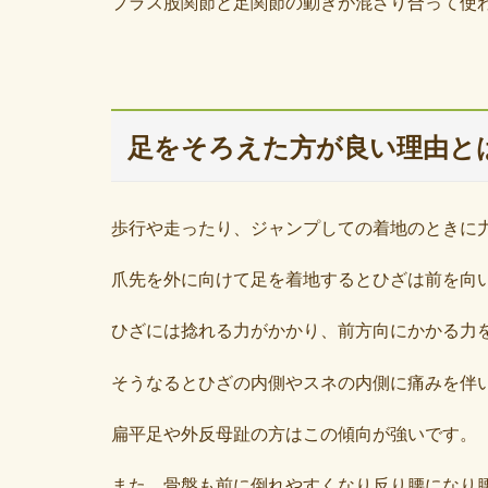
プラス股関節と足関節の動きが混ざり合って使
足をそろえた方が良い理由と
歩行や走ったり、ジャンプしての着地のときに
爪先を外に向けて足を着地するとひざは前を向
ひざには捻れる力がかかり、前方向にかかる力
そうなるとひざの内側やスネの内側に痛みを伴
扁平足や外反母趾の方はこの傾向が強いです。
また、骨盤も前に倒れやすくなり反り腰になり