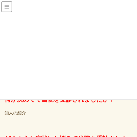
お電話でのご予約はこちら
アクセス
078-581-5255
患者さまの声
HOME
患者さまの声
左のひざと腰の痛みでお悩みだった70代女性
左のひざと腰の痛みでお悩みだっ
た70代女性
何が決めてで当院を受診されましたか？
知人の紹介