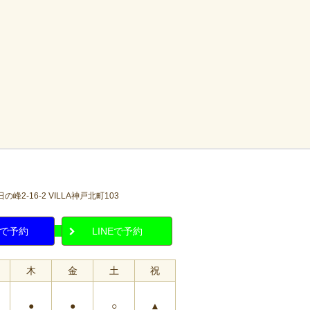
2-16-2 VILLA神戸北町103
で予約
LINEで予約
木
金
土
祝
●
●
○
▲