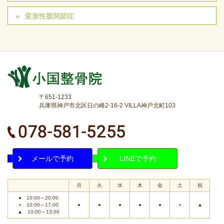
変形性股関節症
〒651-1233
兵庫県神戸市北区日の峰2-16-2 VILLA神戸北町103
メールで予約
LINEで予約
月
火
水
木
金
土
祝
● 10:00～20:00
○ 10:00～17:00
●
●
●
●
●
○
▲
▲ 10:00～13:00