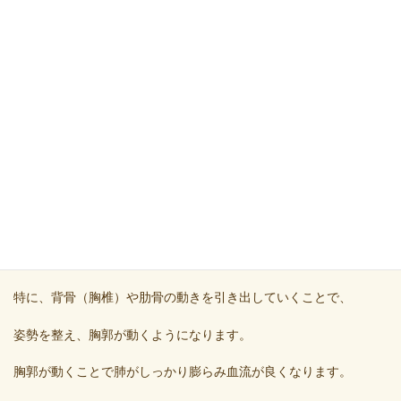
胸郭の動きが悪くなることで、
「肩こり」「首こり」「息苦しさ」「疲れが取れない」といった
不調が現れてくるのです。
■整骨院でのアプローチ
当院では、胸郭まわりの筋肉（肋間筋・大胸筋・背中の筋群な
ど）の緊張を和らげ、
肋骨が本来の動きを取り戻すように整える施術
を行います。
特に、背骨（胸椎）や肋骨の動きを引き出していくことで、
姿勢を整え、胸郭が動くようになります。
胸郭が動くことで肺がしっかり膨らみ血流が良くなります。