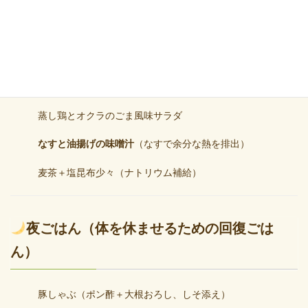
昼ごはん（熱を冷ましつつ元気を補う）
冷やしうどん（大葉・みょうが・しょうがなどの薬味たっぷ
り）
蒸し鶏とオクラのごま風味サラダ
なすと油揚げの味噌汁
（なすで余分な熱を排出）
麦茶＋塩昆布少々（ナトリウム補給）
夜ごはん（体を休ませるための回復ごは
ん）
豚しゃぶ（ポン酢＋大根おろし、しそ添え）